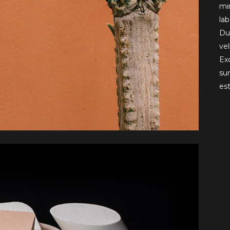
mi
la
Dui
vel
Ex
sun
es