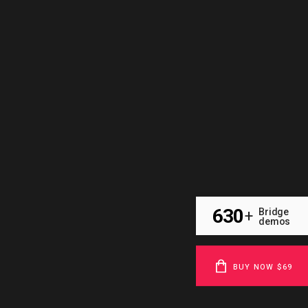
630
Bridge
+
demos
BUY NOW $69