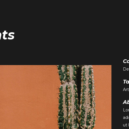
nts
C
De
T
Art
Ab
Lo
ad
ut