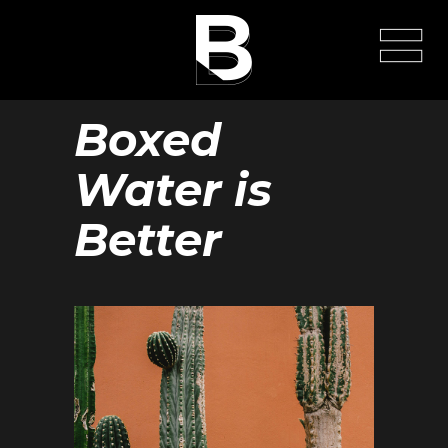
Boxed
Water is
Better